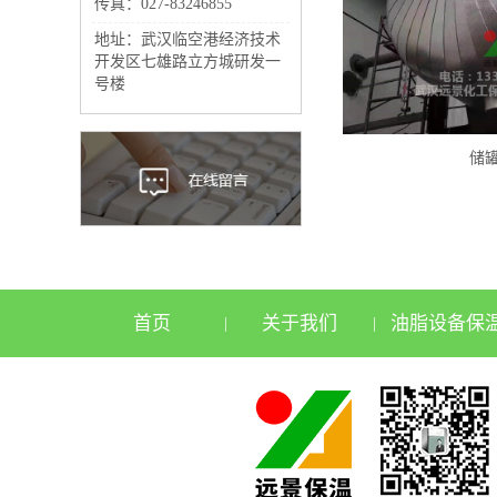
传真：027-83246855
地址：武汉临空港经济技术
开发区七雄路立方城研发一
号楼
储
首页
关于我们
油脂设备保
|
|