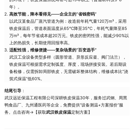
年）。
高效节能，降本看得见——企业主的“省钱密码”
以武汉某食品厂蒸汽管道为例：改造前年耗气量120万m³，采用
铁皮保温后，管道表面温度从65℃降至35℃，年耗气量降至85
万m³，每年节省成本超20万元。铁皮的密闭性强，能减少90%以
上的热损失，长期使用回报率高。
适配性强，维修便捷——复杂场景的“百变选手”
武汉工业设备类型多样（圆形管道、异形反应釜、阀门法兰），
铁皮保温可根据需求定制弧度、厚度，现场拼接安装。若后期设
备检修，仅需拆卸局部铁皮，无需破坏整体结构，维修成本比“浇
筑式保温”低60%。
结尾引导
：
武汉远近保温工程有限公司深耕铁皮保温30年，服务过武钢、周黑
鸭食品厂、九州通医药等企业，免费提供“设备测温+方案报价”服
务。点击咨询→【获取
武汉铁皮保温
定制方案】