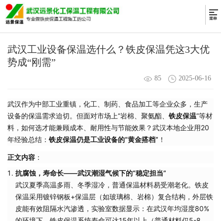
武汉工业设备保温选什么？铁皮保温凭这3大优
势成“刚需”
85
2025-06-16
武汉作为中部工业重镇，化工、制药、食品加工等企业众多，生产
设备的保温需求迫切。但面对市场上“岩棉、聚氨酯、
铁皮保温
”等材
料，如何选才能兼顾成本、耐用性与节能效果？武汉本地企业用20
年经验总结：
铁皮保温仍是工业设备的“黄金搭档”
！
正文内容
：
抗腐蚀，寿命长——武汉潮湿气候下的“稳定担当”
武汉夏季高温多雨、冬季湿冷，普通保温材料易受潮老化。铁皮
保温采用镀锌钢板+保温层（如玻璃棉、岩棉）复合结构，外层铁
皮能有效阻隔水汽渗透，实验室数据显示：在武汉年均湿度80%
的环境下，铁皮保温系统寿命可达15年以上（普通材料仅5-8