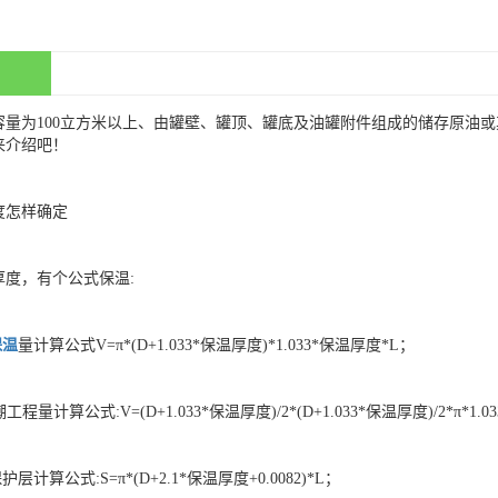
容量为100立方米以上、由罐壁、罐顶、罐底及油罐附件组成的储存原油
来介绍吧！
度怎样确定
度，有个公式保温:
保温
量计算公式V=π*(D+1.033*保温厚度)*1.033*保温厚度*L；
程量计算公式:V=(D+1.033*保温厚度)/2*(D+1.033*保温厚度)/2*π*1.0
计算公式:S=π*(D+2.1*保温厚度+0.0082)*L；