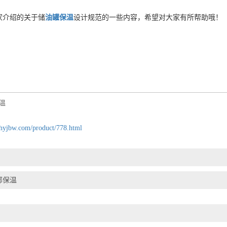
家介绍的关于储
油罐保温
设计规范的一些内容，希望对大家有所帮助哦！
温
hyjbw.com/product/778.html
部保温