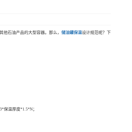
或其他石油产品的大型容器。那么，
储油罐保温
设计规范呢？下
33*保温厚度*1.5*N；