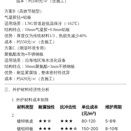
成本：约180元/㎡（含施工）
方案B（高效节能型）
气凝胶毡+铝板
适用场景：LNG管道超低温保冷（-162℃）
结构特点：10mm气凝胶+0.8mm铝板
优势：厚度仅为传统材料1/3，热损失减少40%
成本：约550元/㎡（含施工）
方案C（潮湿环境专用）
聚氨酯发泡+不锈钢板
适用场景：沿海地区海水淡化设备
结构特点：50mm聚氨酯+3mm不锈钢板
优势：耐盐雾腐蚀，整体密封性优异
成本：约420元/㎡（含施工）
三、外护材料经济性分析
外护材料成本矩阵
材料类型
耐腐蚀性
抗冲击性
单位成本
维护周期
(元/m²)
镀锌铁皮
★★☆
★★★
80-120
5-8年
镀铝锌板
★★★
★★★☆
150-200
8-10年