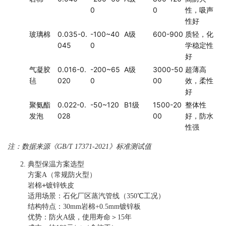
0
0
性，吸声
性好
玻璃棉
0.035-0.
-100~40
A级
600-900
质轻，化
045
0
学稳定性
好
气凝胶
0.016-0.
-200~65
A级
3000-50
超薄高
毡
020
0
00
效，柔性
好
聚氨酯
0.022-0.
-50~120
B1级
1500-20
整体性
发泡
028
00
好，防水
性强
注：数据来源《GB/T 17371-2021》标准测试值
典型保温方案选型
方案A（常规防火型）
岩棉+镀锌铁皮
适用场景：石化厂区蒸汽管线（350℃工况）
结构特点：30mm岩棉+0.5mm镀锌板
优势：防火A级，使用寿命＞15年