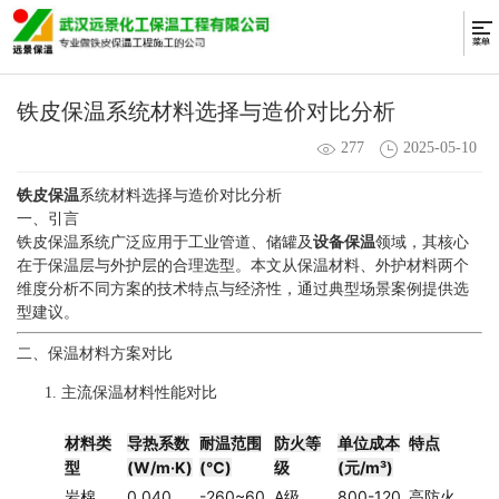
铁皮保温系统材料选择与造价对比分析
277
2025-05-10
铁皮保温
系统材料选择与造价对比分析
一、引言
铁皮保温系统广泛应用于工业管道、储罐及
设备保温
领域，其核心
在于保温层与外护层的合理选型。本文从保温材料、外护材料两个
维度分析不同方案的技术特点与经济性，通过典型场景案例提供选
型建议。
二、保温材料方案对比
主流保温材料性能对比
材料类
导热系数
耐温范围
防火等
单位成本
特点
型
(W/m·K)
(℃)
级
(元/m³)
岩棉
0.040
-260~60
A级
800-120
高防火