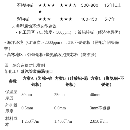
不锈钢板
★★★★
★★★☆
500-800
15年以上
★
彩钢板
★★☆
★★★
100-150
5-7年
典型腐蚀环境选型建议
• 化工园区（Cl⁻浓度＜500ppm）：镀铝锌板（经济性最优）
• 海洋环境（Cl⁻浓度＞2000ppm）：316不锈钢板（需配合阴极保
护）
• 高寒地区：镀锌钢板+聚氨酯发泡夹芯板（防冻胀）
四、综合造价对比案例
某化工厂
蒸汽管道保温
项目
方案A（岩棉+镀
方案B（硅酸铝+彩
方案C（聚氨酯+不
参数
锌板）
钢板）
锈钢）
保温层
30mm
25mm
40mm
厚度
外护板
0.5mm
0.6mm
3mm不锈钢
厚度
材料成
1,250元/m
1,480元/m
2,850元/m
本